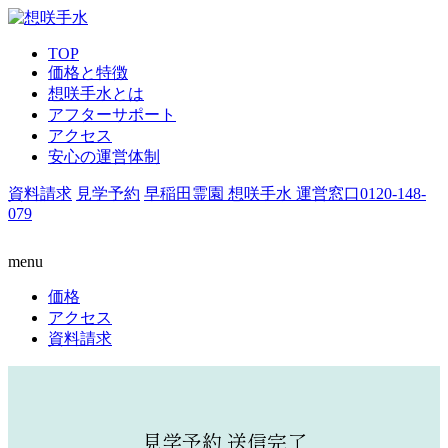
TOP
価格と特徴
想咲手水とは
アフターサポート
アクセス
安心の運営体制
資料請求
見学予約
早稲田霊園 想咲手水 運営窓口
0120-148-
079
menu
価格
アクセス
資料請求
見学予約 送信完了